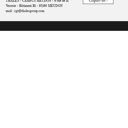
THALES - CAMPUS MEUDON - 6 rue de la
Cliquez-ici !
Verrerie - Bâtiment B1 - 92190 MEUDON
mail :
cgt@thalesgroup.com